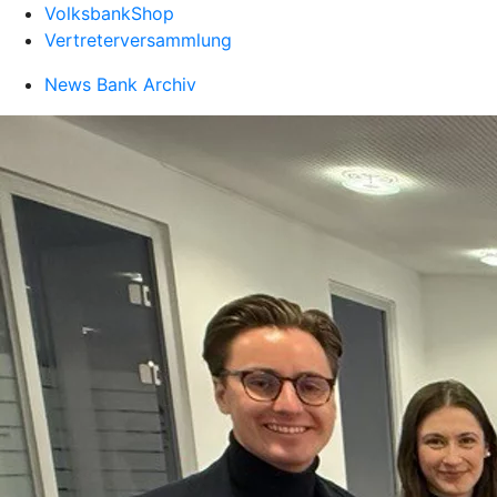
VolksbankShop
Vertreterversammlung
News Bank Archiv